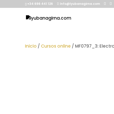
+34 696 441 126
Info@lyubanagirna.com
Inicio
/
Cursos online
/ MF0797_3: Electr