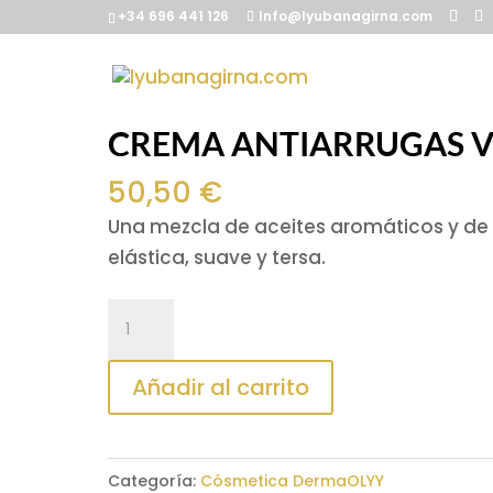
+34 696 441 126
Info@lyubanagirna.com
Inicio
/
Cósmetica DermaOLYY
/ CREMA 
CREMA ANTIARRUGAS V
50,50
€
Una mezcla de aceites aromáticos y de 
elástica, suave y tersa.
CREMA
ANTIARRUGAS
VITAMNINA
Añadir al carrito
C
50ml
cantidad
Categoría:
Cósmetica DermaOLYY