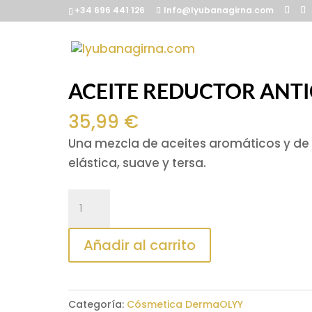
+34 696 441 126
Info@lyubanagirna.com
Inicio
/
Cósmetica DermaOLYY
/ ACEITE
ACEITE REDUCTOR ANTI
35,99
€
Una mezcla de aceites aromáticos y de 
elástica, suave y tersa.
ACEITE
REDUCTOR
ANTICELULITICO
Añadir al carrito
RADDAR
250ml
cantidad
Categoría:
Cósmetica DermaOLYY